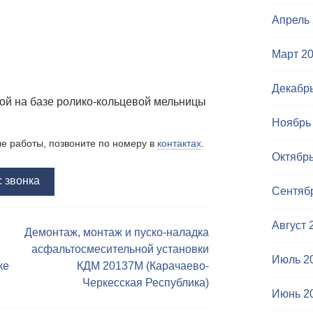
Апрель
Март 2
Декабр
ной на базе ролико-кольцевой мельницы
Ноябрь
ые работы, позвоните по номеру в
контактах
.
Октябрь
 звонка
Сентяб
Август 
Демонтаж, монтаж и пуско-наладка
асфальтосмесительной установки
Июль 2
ке
КДМ 20137М (Карачаево-
Черкесская Республика)
Июнь 2