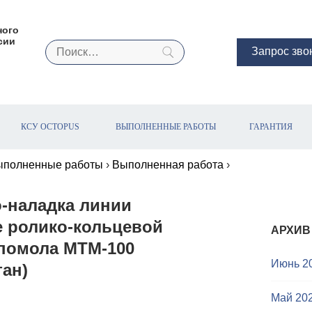
ного
сии
Н
Запрос зво
а
й
т
и
КСУ OCTOPUS
ВЫПОЛНЕННЫЕ РАБОТЫ
ГАРАНТИЯ
:
ыполненные работы
›
Выполненная работа
›
-наладка линии
е ролико-кольцевой
АРХИВ
помола МТМ-100
Июнь 2
тан)
Май 20