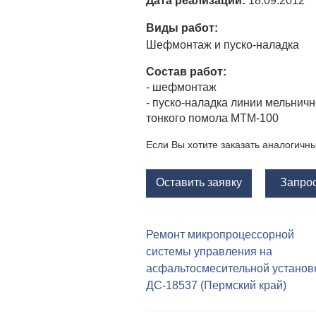
Дата реализации:
18.09.2012
Виды работ:
Шефмонтаж и пуско-наладка
Состав работ:
- шефмонтаж
- пуско-наладка линии мельнич
тонкого помола МТМ-100
Если Вы хотите заказать аналогичн
Оставить заявку
Запрос
Ремонт микропроцессорной
Н
системы управления на
а
асфальтосмесительной установ
ДС-18537 (Пермский край)
в