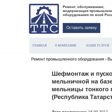
П
Ремонт, обслуживание,
е
модернизация промышлен
оборудования по всей Рос
р
е
й
Оставить заявку
т
и
к
ГЛАВНАЯ
О КОМПАНИИ
НАШИ УСЛУГИ
с
о
Ремонт промышленного оборудования
›
В
д
е
Шефмонтаж и пуско
р
мельничной на баз
ж
и
мельницы тонкого 
м
(Республика Татарс
о
м
у