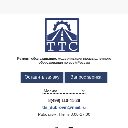
П
е
р
е
й
т
и
к
с
Ремонт, обслуживание, модернизация промышленного
оборудования по всей России
о
д
Оставить заявку
Запрос звонка
е
р
ж
и
8(499) 110-41-26
м
tts_dubrovin@mail.ru
о
Работаем: Пн-пт 8:00-17:00
м
МЕН
у