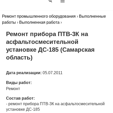
П
Ю
О
И
Ремонт промышленного оборудования
›
Выполненные
С
К
работы
›
Выполненная работа
›
Ремонт прибора ПТВ-3К на
асфальтосмесительной
установке ДС-185 (Самарская
область)
Дата реализации:
05.07.2011
Виды работ:
Ремонт
Состав работ:
- ремонт прибора ПТВ-3К на асфальтосмесительной
установке ДС-185