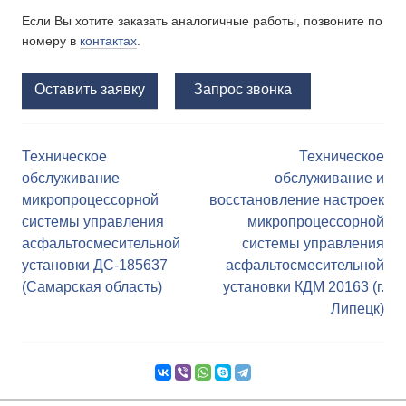
Если Вы хотите заказать аналогичные работы, позвоните по
номеру в
контактах
.
Оставить заявку
Запрос звонка
Техническое
Техническое
Н
обслуживание
обслуживание и
а
микропроцессорной
восстановление настроек
системы управления
микропроцессорной
в
асфальтосмесительной
системы управления
и
установки ДС-185637
асфальтосмесительной
(Самарская область)
установки КДМ 20163 (г.
г
Липецк)
а
ц
и