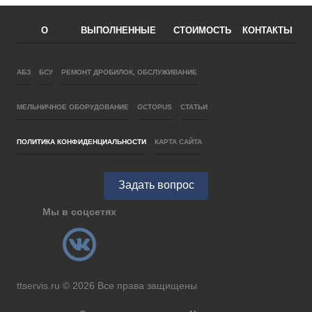
О
ВЫПОЛНЕННЫЕ
СТОИМОСТЬ
КОНТАКТЫ
КОМПАНИИ
РАБОТЫ
УСЛУГ
АБЗ
БСУ
РЕМОНТ ДРОБИЛОК, ОБСЛУЖИВАНИЕ
МЕЛЬНИЧНОЕ ОБОРУДОВАНИЕ
OCTOPUS
СТАТЬИ
ПОЛИТИКА КОНФИДЕНЦИАЛЬНОСТИ
КАРТА САЙТА
Задать вопрос
Мы в соцсетях
ttservis.ru © 2026 Все права защищены